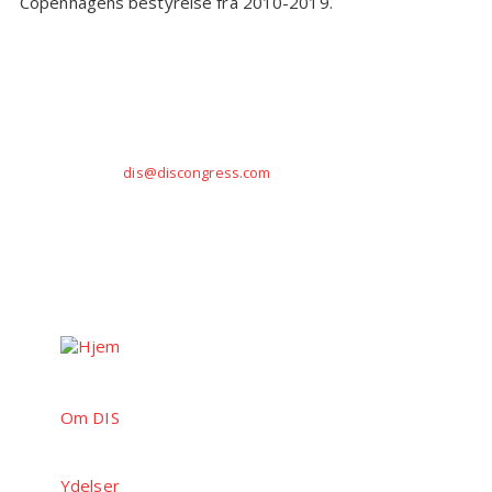
Copenhagens bestyrelse fra 2010-2019.
DIS Congress Service A/S · Lautruphøj 1-3, Blok C,
stuen · DK-2750 Ballerup · +45 44 92 44 92 · VAT/CVR
DK12246137 ·
dis@discongress.com
© 1952 - 2026 DIS Congress Service A/S · Alle
rettigheder forbeholdes.
Om DIS
Ydelser