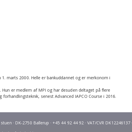
en 1. marts 2000. Helle er bankuddannet og er merkonom i
g. Hun er medlem af MPI og har desuden deltaget på flere
orhandlingsteknik, senest Advanced IAPCO Course i 2016.
C, stuen · DK-2750 Ballerup · +45 44 92 44 92 · VAT/CVR DK12246137 