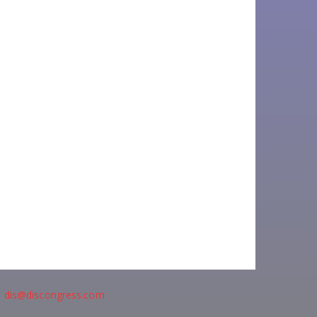
·
dis@discongress.com