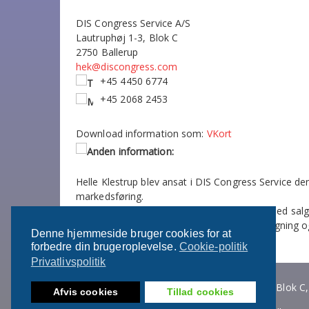
DIS Congress Service A/S
Lautruphøj 1-3, Blok C
2750 Ballerup
hek@discongress.com
+45 4450 6774
+45 2068 2453
Download information som:
VKort
Helle Klestrup blev ansat i DIS Congress Service d
markedsføring.
Helle arbejder som senior projektleder og med sal
IAPCO-kurser med emner som mødeplanlægning og f
Denne hjemmeside bruger cookies for at
forbedre din brugeroplevelse.
Cookie-politik
Privatlivspolitik
DIS Congress Service A/S · Lautruphøj 1-3, Blok 
Afvis cookies
Tillad cookies