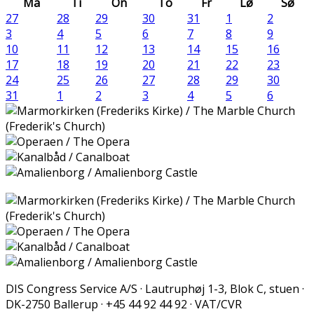
Ma
Ti
On
To
Fr
Lø
Sø
27
28
29
30
31
1
2
3
4
5
6
7
8
9
10
11
12
13
14
15
16
17
18
19
20
21
22
23
24
25
26
27
28
29
30
31
1
2
3
4
5
6
DIS Congress Service A/S · Lautruphøj 1-3, Blok C, stuen ·
DK-2750 Ballerup · +45 44 92 44 92 · VAT/CVR