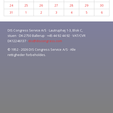
24
25
26
27
28
29
30
31
1
2
3
4
5
6
DIS Congress Service A/S · Lautruphøj 1-3, Blok C,
stuen · DK-2750 Ballerup · +45 44 92 44 92 · VAT/CVR
DK12246137 ·
dis@discongress.com
© 1952 - 2026 DIS Congress Service A/S · Alle
rettigheder forbeholdes.