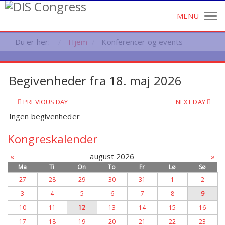
Du er her:
Hjem
Konferencer og events
Begivenheder fra 18. maj 2026
PREVIOUS DAY
NEXT DAY
Ingen begivenheder
Kongreskalender
«
august 2026
»
Ma
Ti
On
To
Fr
Lø
Sø
27
28
29
30
31
1
2
3
4
5
6
7
8
9
10
11
12
13
14
15
16
17
18
19
20
21
22
23