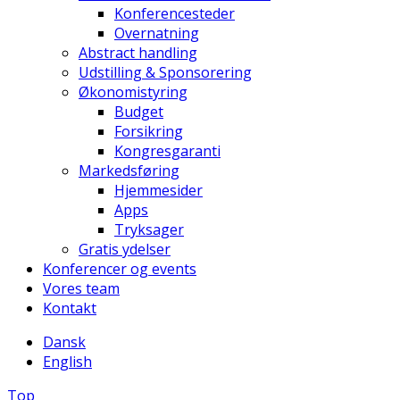
Konferencesteder
Overnatning
Abstract handling
Udstilling & Sponsorering
Økonomistyring
Budget
Forsikring
Kongresgaranti
Markedsføring
Hjemmesider
Apps
Tryksager
Gratis ydelser
Konferencer og events
Vores team
Kontakt
Dansk
English
Top