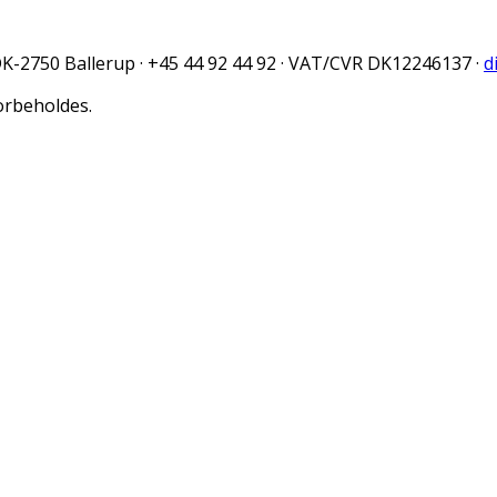
 DK-2750 Ballerup · +45 44 92 44 92 · VAT/CVR DK12246137 ·
d
forbeholdes.