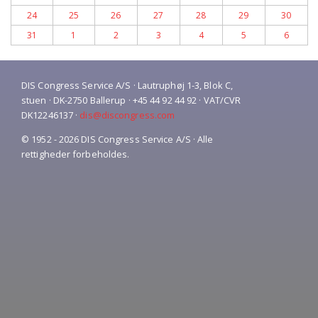
24
25
26
27
28
29
30
31
1
2
3
4
5
6
DIS Congress Service A/S · Lautruphøj 1-3, Blok C,
stuen · DK-2750 Ballerup · +45 44 92 44 92 · VAT/CVR
DK12246137 ·
dis@discongress.com
© 1952 - 2026 DIS Congress Service A/S · Alle
rettigheder forbeholdes.