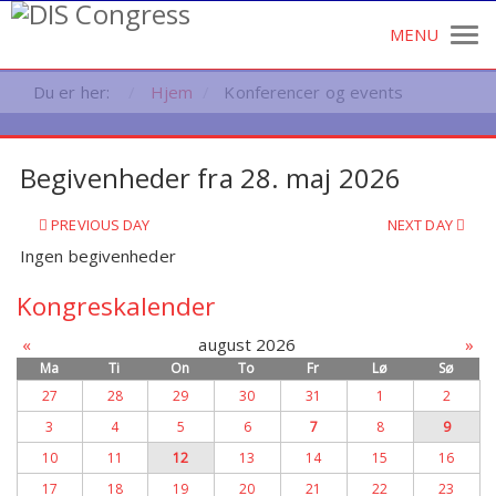
Du er her:
Hjem
Konferencer og events
Begivenheder fra 28. maj 2026
PREVIOUS DAY
NEXT DAY
Ingen begivenheder
Kongreskalender
«
august 2026
»
Ma
Ti
On
To
Fr
Lø
Sø
27
28
29
30
31
1
2
3
4
5
6
7
8
9
10
11
12
13
14
15
16
17
18
19
20
21
22
23