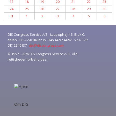
17
18
19
20
21
22
23
24
25
26
27
28
29
30
31
1
2
3
4
5
6
DIS Congress Service A/S · Lautruphøj 1-3, Blok C,
stuen · DK-2750 Ballerup · +45 44 92 44 92 · VAT/CVR
DK12246137 ·
dis@discongress.com
© 1952 - 2026 DIS Congress Service A/S · Alle
rettigheder forbeholdes.
Om DIS