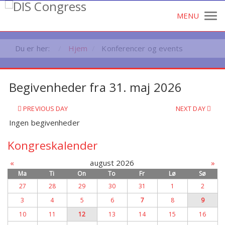
Du er her:
Hjem
Konferencer og events
Begivenheder fra 31. maj 2026
PREVIOUS DAY
NEXT DAY
Ingen begivenheder
Kongreskalender
«
august 2026
»
Ma
Ti
On
To
Fr
Lø
Sø
27
28
29
30
31
1
2
3
4
5
6
7
8
9
10
11
12
13
14
15
16