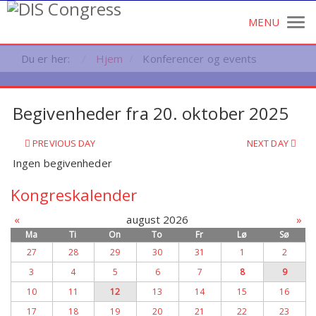
Du er her:
Hjem
Konferencer og events
Begivenheder fra 20. oktober 2025
PREVIOUS DAY
NEXT DAY
Ingen begivenheder
Kongreskalender
«
august 2026
»
Ma
Ti
On
To
Fr
Lø
Sø
27
28
29
30
31
1
2
3
4
5
6
7
8
9
10
11
12
13
14
15
16
17
18
19
20
21
22
23