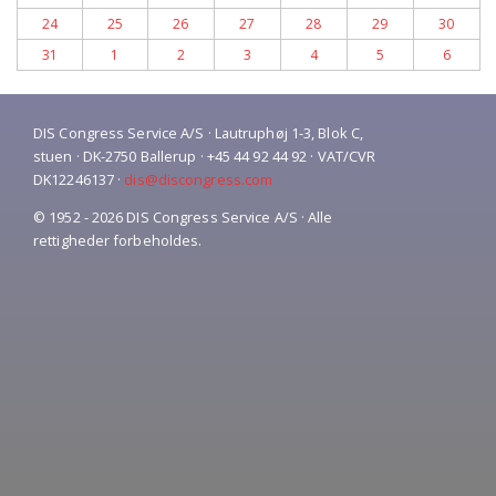
24
25
26
27
28
29
30
31
1
2
3
4
5
6
DIS Congress Service A/S · Lautruphøj 1-3, Blok C,
stuen · DK-2750 Ballerup · +45 44 92 44 92 · VAT/CVR
DK12246137 ·
dis@discongress.com
© 1952 - 2026 DIS Congress Service A/S · Alle
rettigheder forbeholdes.