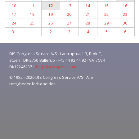
10
11
12
13
14
15
16
17
18
19
20
21
22
23
24
25
26
27
28
29
30
31
1
2
3
4
5
6
DIS Congress Service A/S · Lautruphøj 1-3, Blok C,
stuen · DK-2750 Ballerup · +45 44 92 44 92 · VAT/CVR
DK12246137 ·
dis@discongress.com
© 1952 - 2026 DIS Congress Service A/S · Alle
rettigheder forbeholdes.