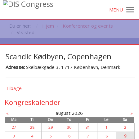
Du er her:
Hjem
Konferencer og events
Vis sted
Scandic Kødbyen, Copenhagen
Adresse:
Skelbækgade 3, 1717 København, Denmark
Tilbage
Kongreskalender
«
august 2026
»
Ma
Ti
On
To
Fr
Lø
Sø
27
28
29
30
31
1
2
3
4
5
6
7
8
9